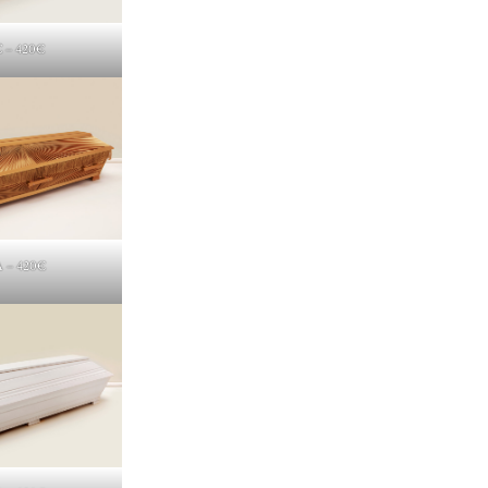
C – 420€
A – 420€