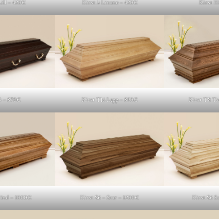
ill – 420€
Kirst 3 Linane – 420€
Kirst H
3 – 870€
Kirst Tl6 Lepp – 890€
Kirst T8 T
änd – 1000€
Kirst S6 – Saar – 1200€
Kirst S6 S