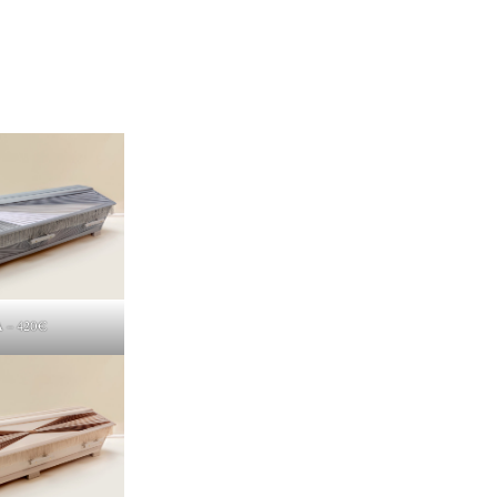
A – 420€