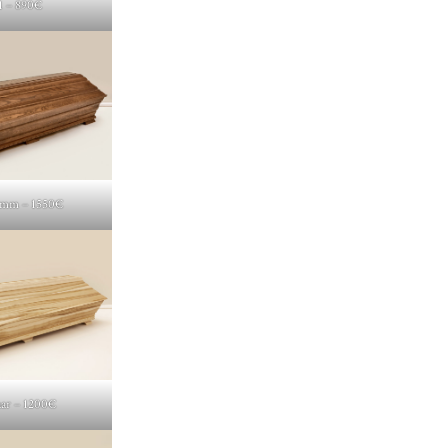
1 – 890€
amm – 1550€
aar – 1200€